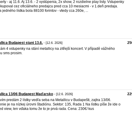
erty - aj 11.6. Aj 13.6. - 2 vystúpenia, 2x show, 2 rozdielne play listy. Vstupenky
kupoval cez oficiálneho predajcu pred cca 10 mesiacmi - v 1.deň predaja.
 jedného lístka bola 88100 forintov - vtedy cca 260e, ...
llica Budapest stani 13.6.
25
- [12.6. 2026]
ám 4 vstupenky na stání metallicy na zitřejší koncert. V případě vážného
u sms prosim.
llica 13/06 Budapest Maďarsko
22
- [12.6. 2026]
vím predám 2 lístky vedľa seba na Metallicu v Budapešti, zajtra 13/06.
nie je na nízkej úrovni štadiónu. Sektor: 135, Rada 1 Na lístku píše že ide o
ted view, len vďaka tomu že to je prvá rada. Cena: 230€/ kus