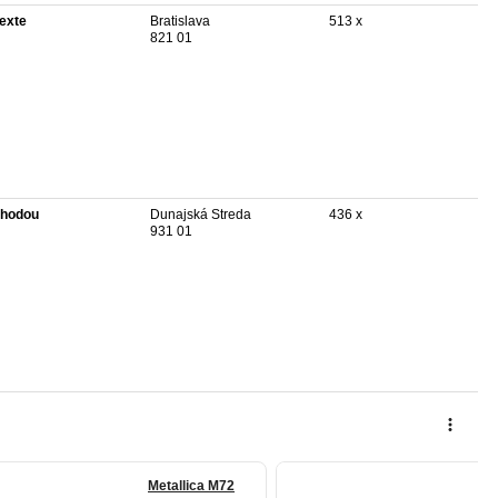
texte
Bratislava
513 x
821 01
hodou
Dunajská Streda
436 x
931 01