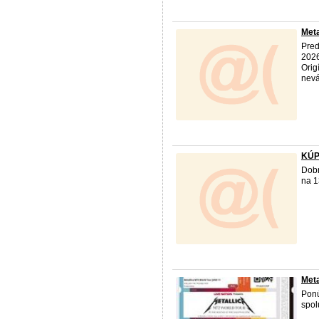
Meta
Pred
2026
Orig
nevá
KÚP
Dobr
na 1
Meta
Ponú
spol