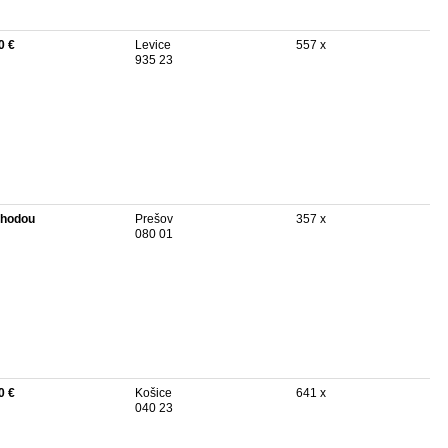
0 €
Levice
557 x
935 23
hodou
Prešov
357 x
080 01
0 €
Košice
641 x
040 23