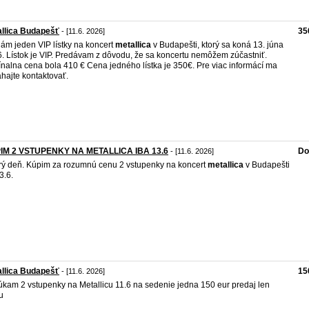
llica Budapešť
35
- [11.6. 2026]
ám jeden VIP lístky na koncert
metallica
v Budapešti, ktorý sa koná 13. júna
. Lístok je VIP. Predávam z dôvodu, že sa koncertu nemôžem zúčastniť.
ínalna cena bola 410 € Cena jedného lístka je 350€. Pre viac informácí ma
hajte kontaktovať.
IM 2 VSTUPENKY NA METALLICA IBA 13.6
Do
- [11.6. 2026]
ý deň. Kúpim za rozumnú cenu 2 vstupenky na koncert
metallica
v Budapešti
3.6.
llica Budapešť
15
- [11.6. 2026]
kam 2 vstupenky na Metallicu 11.6 na sedenie jedna 150 eur predaj len
u