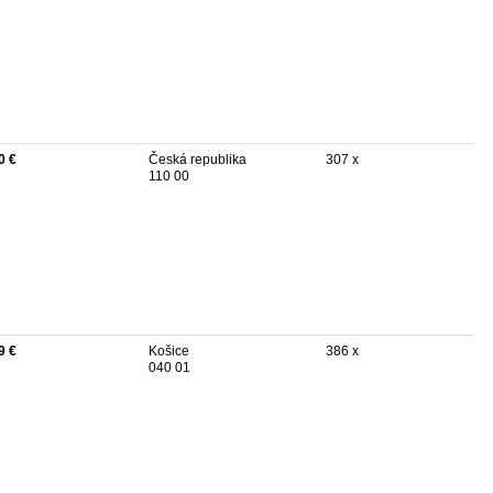
0 €
Česká republika
307 x
110 00
9 €
Košice
386 x
040 01