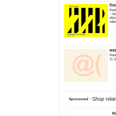
Pred
Pred
– Se
ofic
odbe
pred
Pred
11. 