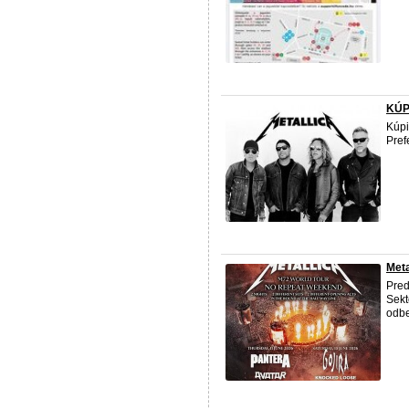
KÚP
Kúpi
Pref
Meta
Pred
Sekt
odbe