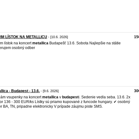
IM LÍSTOK NA METALLICU
15
- [10.6. 2026]
m lístok na koncert
metallica
Budapešť 13.6. Sobota Najlepšie na státie
erujem osobný odber
llica - Budapest - 13.6.
30
- [9.6. 2026]
ám vsupenky na koncert
metallica
v
budapest
i. Sedenie vedla seba. 13.6. 2x
or 136 - 300 EUR/ks Lístky sú priamo kupované z funcode hungary. ✔ osobný
r BA, TN, pripadne elektronicky V prípade záujmu piste SMS.