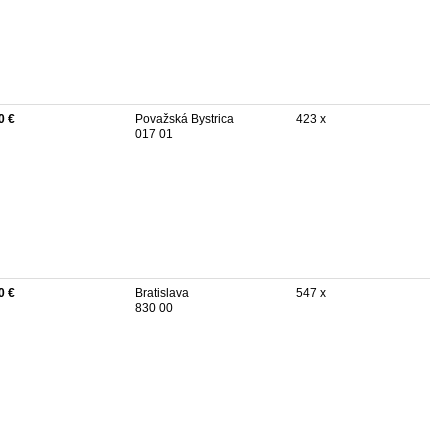
0 €
Považská Bystrica
423 x
017 01
0 €
Bratislava
547 x
830 00