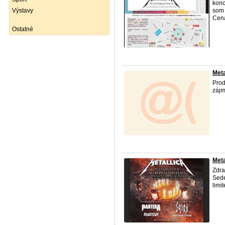
konc
Výstavy
som 
Cena
Ostatné
Meta
Prod
zájm
Meta
Zdra
Sede
limi