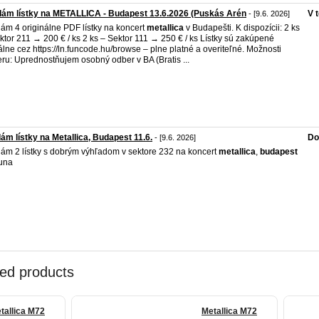
ám lístky na METALLICA - Budapest 13.6.2026 (Puskás Arén
V 
- [9.6. 2026]
ám 4 originálne PDF lístky na koncert
metallica
v Budapešti. K dispozícii: 2 ks
ktor 211 → 200 € / ks 2 ks – Sektor 111 → 250 € / ks Lístky sú zakúpené
iálne cez https://ln.funcode.hu/browse – plne platné a overiteľné. Možnosti
ru: Uprednostňujem osobný odber v BA (Bratis ...
ám lístky na Metallica, Budapest 11.6.
Do
- [9.6. 2026]
ám 2 lístky s dobrým výhľadom v sektore 232 na koncert
metallica
,
budapest
juna