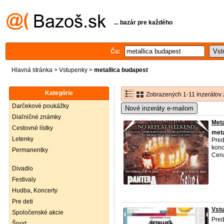
... bazár pre každého
Čo:
Hlavná stránka
>
Vstupenky
>
metallica budapest
Kategórie
Zobrazených 1-11 inzerátov 
Darčekové poukážky
Nové inzeráty e-mailom
Diaľničné známky
Meta
Cestovné lístky
meta
Letenky
Pred
konc
Permanentky
Cena
Divadlo
Festivaly
Hudba, Koncerty
Pre deti
Vstu
Spoločenské akcie
Pred
Šport