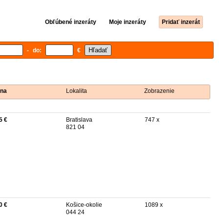
Obľúbené inzeráty
Moje inzeráty
Pridať inzerát
- do:
€
na
Lokalita
Zobrazenie
5 €
Bratislava
747 x
821 04
0 €
Košice-okolie
1089 x
044 24