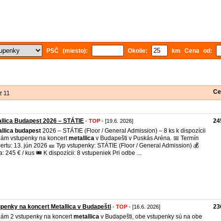
PSČ (miesto):
Okolie:
km Cena od:
Ce
z 11
llica Budapest 2026 – STÁTIE
24
-
TOP
- [19.6. 2026]
llica
budapest
2026 – STÁTIE (Floor / General Admission) – 8 ks k dispozícii
ám vstupenky na koncert
metallica
v Budapešti v Puskás Aréna. 📅 Termín
ertu: 13. jún 2026 🎫 Typ vstupenky: STÁTIE (Floor / General Admission) 💰
: 245 € / kus 🎟 K dispozícii: 8 vstupeniek Pri odbe ...
penky na koncert Metallica v Budapešti
23
-
TOP
- [16.6. 2026]
ám 2 vstupenky na koncert
metallica
v Budapešti, obe vstupenky sú na obe