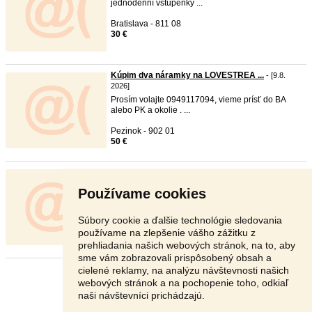
jednodenní vstupenky ...
Bratislava - 811 08
30 €
Kúpim dva náramky na LOVESTREA ...
- [9.8.
2026]
Prosím volajte 0949117094, vieme prísť do BA
alebo PK a okolie . ...
Pezinok - 902 01
50 €
Kupim 3x vstupenku na lovestre ...
- [9.8. 2026]
Kupim 3 pasky na lovestream (50 eur kus). Osobny
Používame cookies
odber v BA, okol ...
Bratislava - 821 09
Súbory cookie a ďalšie technológie sledovania
150 €
používame na zlepšenie vášho zážitku z
prehliadania našich webových stránok, na to, aby
sme vám zobrazovali prispôsobený obsah a
cielené reklamy, na analýzu návštevnosti našich
Stránka:
1
2
3
Ďalšia
webových stránok a na pochopenie toho, odkiaľ
naši návštevníci prichádzajú.