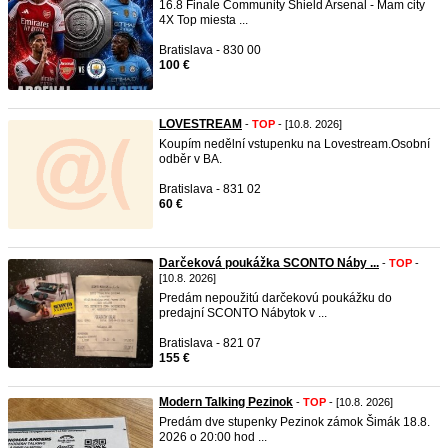
16.8 Finale Community Shield Arsenal - Mam city
4X Top miesta ...
Bratislava - 830 00
100 €
LOVESTREAM
-
TOP
- [10.8. 2026]
Koupím nedělní vstupenku na Lovestream.Osobní
odběr v BA.
Bratislava - 831 02
60 €
Darčeková poukážka SCONTO Náby ...
-
TOP
-
[10.8. 2026]
Predám nepoužitú darčekovú poukážku do
predajní SCONTO Nábytok v ...
Bratislava - 821 07
155 €
Modern Talking Pezinok
-
TOP
- [10.8. 2026]
Predám dve stupenky Pezinok zámok Šimák 18.8.
2026 o 20:00 hod ...