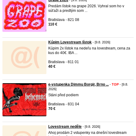
Grape 2026
- [9.8. 2026]
Predám lístok na grape 2026. Vyhral som ho v
súťaži a predtým som ...
Bratislava - 821 08
110 €
Kúpim Lovestream lístok
- [9.8. 2026]
Kúpim 2x lístok na nedeľu na lovestream, cena za
kus do 40€. IBA ...
Bratislava - 811 01
40 €
e-vstupenka Dimmu Borgir, Brno ...
-
TOP
- [9.8.
2026]
Stáni před podiem
Bratislava - 831 04
70 €
Lovestream neděle
- [9.8. 2026]
Ahoj prodám 2 vstupenky na dnešní lovestream