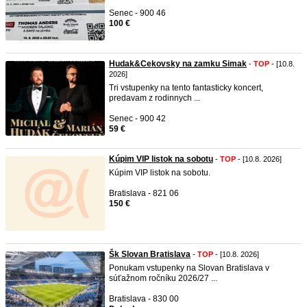
Senec - 900 46
100 €
Hudak&Cekovsky na zamku Simak
-
TOP
- [10.8.
2026]
Tri vstupenky na tento fantasticky koncert,
predavam z rodinnych ...
Senec - 900 42
59 €
Kúpim VIP listok na sobotu
-
TOP
- [10.8. 2026]
Kúpim VIP listok na sobotu.
Bratislava - 821 06
150 €
Šk Slovan Bratislava
-
TOP
- [10.8. 2026]
Ponukam vstupenky na Slovan Bratislava v
súťažnom ročníku 2026/27 ...
Bratislava - 830 00