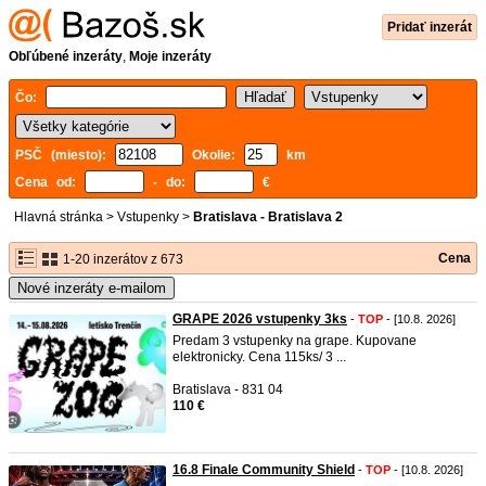
Pridať inzerát
Obľúbené inzeráty
,
Moje inzeráty
Čo:
PSČ (miesto):
Okolie:
km
Cena od:
- do:
€
Hlavná stránka
>
Vstupenky
>
Bratislava - Bratislava 2
Cena
1-20 inzerátov z 673
Nové inzeráty e-mailom
GRAPE 2026 vstupenky 3ks
-
TOP
- [10.8. 2026]
Predam 3 vstupenky na grape. Kupovane
elektronicky. Cena 115ks/ 3 ...
Bratislava - 831 04
110 €
16.8 Finale Community Shield
-
TOP
- [10.8. 2026]