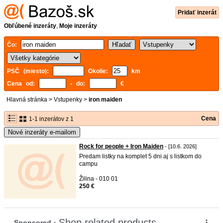
Pridať inzerát
Obľúbené inzeráty
,
Moje inzeráty
Čo:
PSČ (miesto):
Okolie:
km
Cena od:
- do:
€
Hlavná stránka
>
Vstupenky
>
iron maiden
Cena
1-1 inzerátov z 1
Nové inzeráty e-mailom
Rock for people + Iron Maiden
- [10.6. 2026]
Predam listky na komplet 5 dni aj s listkom do
campu
Žilina - 010 01
250 €