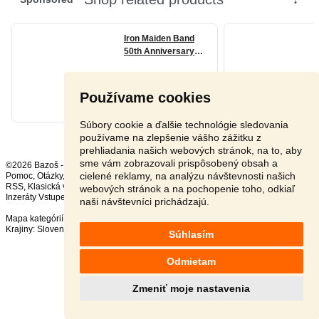
Používame cookies
Súbory cookie a ďalšie technológie sledovania
používame na zlepšenie vášho zážitku z
prehliadania našich webových stránok, na to, aby
sme vám zobrazovali prispôsobený obsah a
©2026 Bazoš -
Inzercia, bazár
cielené reklamy, na analýzu návštevnosti našich
Pomoc
,
Otázky
,
Hodnotenie
,
Kontakt
,
Reklama
,
Podmienky
,
Ochrana údajov
,
RSS
,
webových stránok a na pochopenie toho, odkiaľ
Inzeráty Vstupenky celkom:
2088
, za 24 hodín:
135
naši návštevníci prichádzajú.
Mapa kategórií
,
Najvyhľadávanejšie výrazy
Krajiny:
Slovensko
,
Česká republika
,
Poľsko
,
Rakúsko
Súhlasím
Odmietam
Zmeniť moje nastavenia